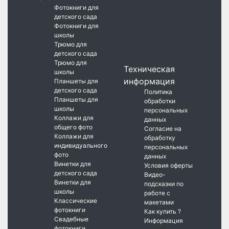
Фотокниги для
детского сада
Фотокниги для
школы
Трюмо для
детского сада
Трюмо для
Техническая
школы
информация
Планшеты для
детского сада
Политика
Планшеты для
обработки
школы
персональных
Коллажи для
данных
общего фото
Согласие на
Коллажи для
обработку
индивидуального
персональных
фото
данных
Винетки для
Условия оферты
детского сада
Видео-
Винетки для
подсказки по
школы
работе с
Классические
макетами
фотокниги
Как купить ?
Свадебные
Информация
фотокниги