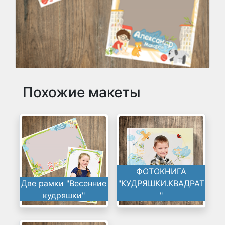
Похожие макеты
ФОТОКНИГА
Две рамки "Весенние
"КУДРЯШКИ.КВАДРАТ
кудряшки"
"