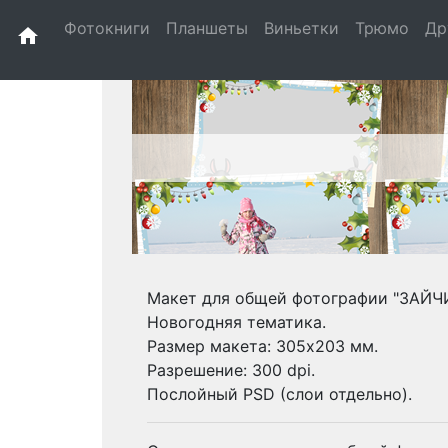
Фотокниги
Планшеты
Виньетки
Трюмо
Др
home
Макет для общей фотографии "ЗАЙЧ
Новогодняя тематика.
Размер макета: 305х203 мм.
Разрешение: 300 dpi.
Послойный PSD (слои отдельно).