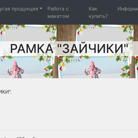
угая продукция
Работа с
Как
Информ
макетом
купить?
РАМКА "ЗАЙЧИКИ"
ИКИ".