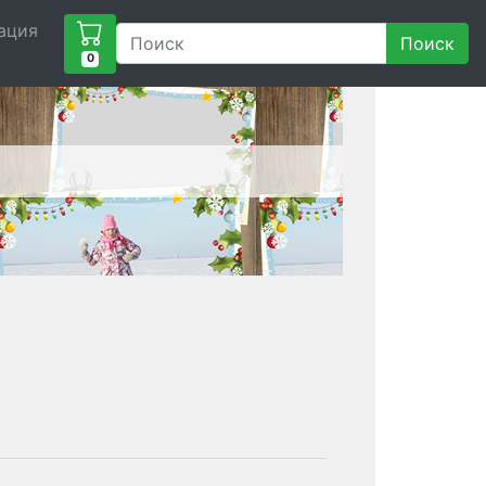
ация
Поиск
0