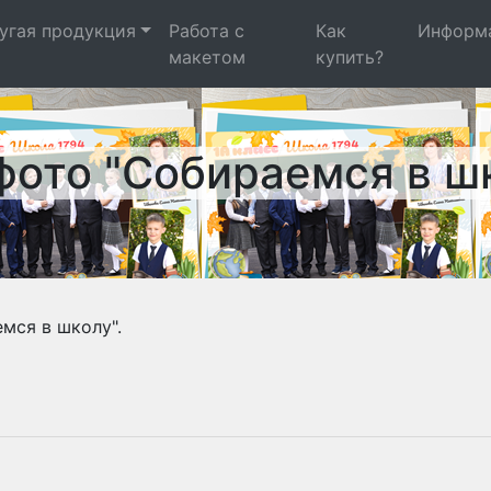
угая продукция
Работа с
Как
Информ
макетом
купить?
фото "Собираемся в ш
мся в школу".