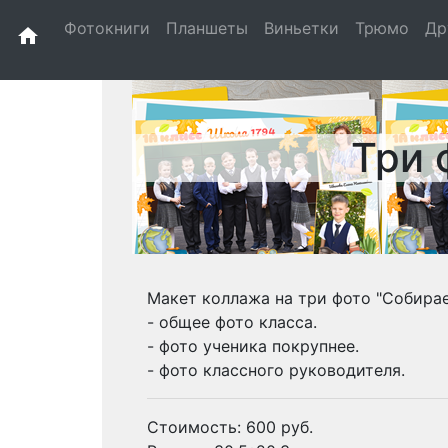
Фотокниги
Планшеты
Виньетки
Трюмо
Др
home
Три 
Макет коллажа на три фото "Собирае
- общее фото класса.
- фото ученика покрупнее.
- фото классного руководителя.
Стоимость: 600 руб.