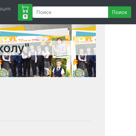
ация
Поиск
0
колу"