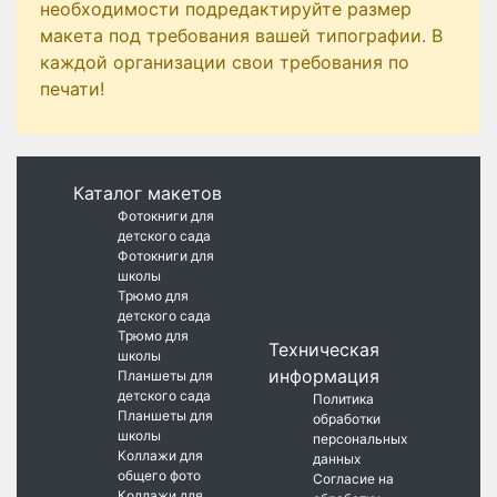
необходимости подредактируйте размер
макета под требования вашей типографии. В
каждой организации свои требования по
печати!
Каталог макетов
Фотокниги для
детского сада
Фотокниги для
школы
Трюмо для
детского сада
Трюмо для
Техническая
школы
информация
Планшеты для
детского сада
Политика
Планшеты для
обработки
школы
персональных
Коллажи для
данных
общего фото
Согласие на
Коллажи для