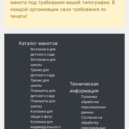
макета под требования вашей типографии. В
каждой организации свои требования по
печати!
Каталог макетов
Фотокниги для
детского сада
Фотокниги для
школы
Трюмо для
детского сада
Трюмо для
Техническая
школы
информация
Планшеты для
детского сада
Политика
Планшеты для
обработки
школы
персональных
Коллажи для
данных
общего фото
Согласие на
Коллажи для
обработку
индивидуального
персональных